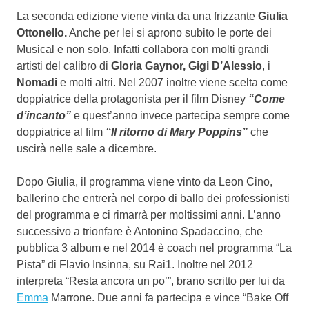
La seconda edizione viene vinta da una frizzante
Giulia
Ottonello.
Anche per lei si aprono subito le porte dei
Musical e non solo. Infatti collabora con molti grandi
artisti del calibro di
Gloria Gaynor, Gigi D’Alessio
, i
Nomadi
e molti altri. Nel 2007 inoltre viene scelta come
doppiatrice della protagonista per il film Disney
“Come
d’incanto”
e quest’anno invece partecipa sempre come
doppiatrice al film
“Il ritorno di Mary Poppins”
che
uscirà nelle sale a dicembre.
Dopo Giulia, il programma viene vinto da Leon Cino,
ballerino che entrerà nel corpo di ballo dei professionisti
del programma e ci rimarrà per moltissimi anni. L’anno
successivo a trionfare è Antonino Spadaccino, che
pubblica 3 album e nel 2014 è coach nel programma “La
Pista” di Flavio Insinna, su Rai1. Inoltre nel 2012
interpreta “Resta ancora un po’”, brano scritto per lui da
Emma
Marrone. Due anni fa partecipa e vince “Bake Off