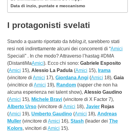
Data di inzio, puntate e meccanismo
I protagonisti svelati
Stando a quanto riportato da
tvblog.it
, sarebbero stati
resi noti indirettamente alcuni dei concorrenti di “
Amici
Speciali” . In che modo? Attraverso l’hastag #DMA
(DistantiMa
Amici
). Ecco chi sono:
Gabriele Esposito
(
Amici
15),
Alessio La Padula
(
Amici
15),
Irama
(vincitore di
Amici
17),
Giordana Angi
(
Amici
18),
Gaia
(vincitrice di
Amici
19),
Random
(rapper che non ha
alcuna esperienza nei talent show),
Alessio Gaudino
(
Amici
15),
Michele Bravi
(vincitore di X Factor 7),
Alberto Urso
(vincitore di
Amici
18),
Javier
Rojas
(
Amici
19),
Umberto Gaudino
(
Amici
18),
Andreas
Muller
(vincitore di
Amici
16),
Stash
(leader dei
The
Kolors
, vincitori di
Amici
15).