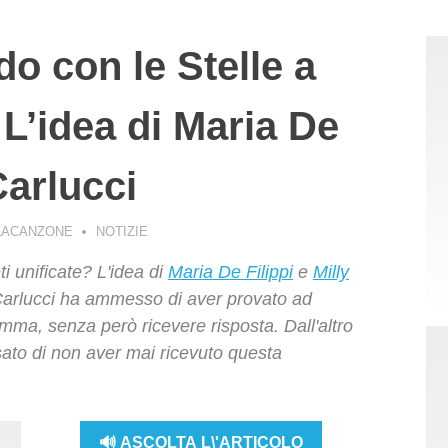
o con le Stelle a
 L’idea di Maria De
Carlucci
LACANZONE
NOTIZIE
i unificate? L'idea di
Maria De Filippi
e
Milly
Carlucci ha ammesso di aver provato ad
amma, senza però ricevere risposta. Dall'altro
to di non aver mai ricevuto questa
🔊 ASCOLTA L\'ARTICOLO