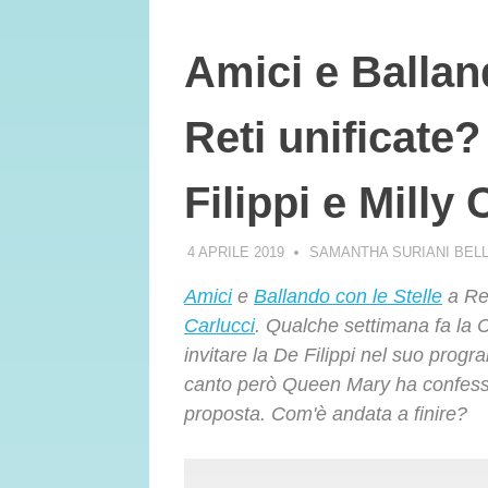
Amici e Balland
Reti unificate?
Filippi e Milly 
4 APRILE 2019
SAMANTHA SURIANI BEL
Amici
e
Ballando con le Stelle
a Ret
Carlucci
. Qualche settimana fa la 
invitare la De Filippi nel suo progr
canto però Queen Mary ha confessa
proposta. Com'è andata a finire?