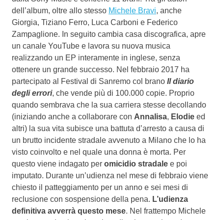
dell’album, oltre allo stesso
Michele Bravi
, anche
Giorgia, Tiziano Ferro, Luca Carboni e Federico
Zampaglione. In seguito cambia casa discografica, apre
un canale YouTube e lavora su nuova musica
realizzando un EP interamente in inglese, senza
ottenere un grande successo. Nel febbraio 2017 ha
partecipato al Festival di Sanremo col brano
Il diario
degli errori
, che vende più di 100.000 copie. Proprio
quando sembrava che la sua carriera stesse decollando
(iniziando anche a collaborare con
Annalisa
,
Elodie
ed
altri) la sua vita subisce una battuta d’arresto a causa di
un brutto incidente stradale avvenuto a Milano che lo ha
visto coinvolto e nel quale una donna è morta. Per
questo viene indagato per
omicidio stradale
e poi
imputato. Durante un’udienza nel mese di febbraio viene
chiesto il patteggiamento per un anno e sei mesi di
reclusione con sospensione della pena.
L’udienza
definitiva avverrà questo mese
. Nel frattempo Michele