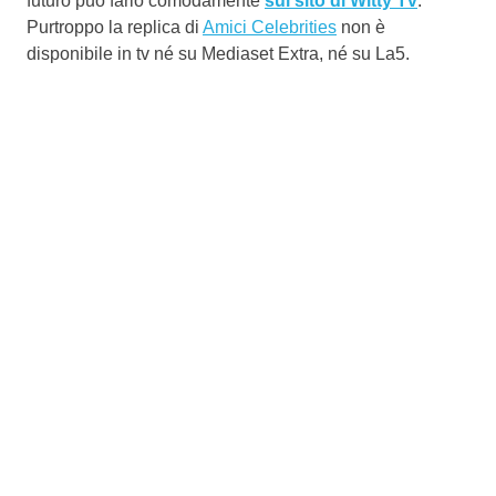
futuro può farlo comodamente
sul sito di Witty Tv
.
Purtroppo la replica di
Amici Celebrities
non è
disponibile in tv né su Mediaset Extra, né su La5.