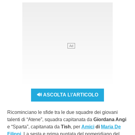
🔊 ASCOLTA L\'ARTICOLO
Ricominciano le sfide tra le due squadre dei giovani
talenti di “Atene”, squadra capitanata da
Giordana Angi
e “Sparta”, capitanata da
Tish
, per
Amici
di
Maria De
Filippi
. La sesta e prima puntata del pomeridiano del