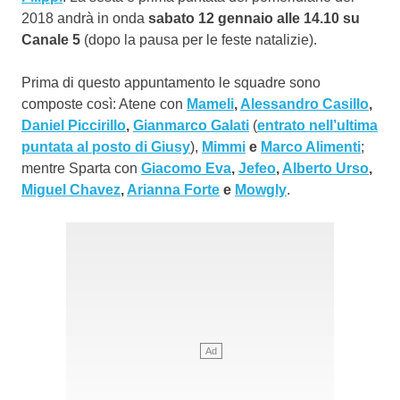
2018 andrà in onda
sabato 12 gennaio alle 14.10 su
Canale 5
(dopo la pausa per le feste natalizie).
Prima di questo appuntamento le squadre sono
composte così: Atene con
Mameli
,
Alessandro Casillo
,
Daniel Piccirillo
,
Gianmarco Galati
(
entrato nell’ultima
puntata al posto di Giusy
),
Mimmi
e
Marco Alimenti
;
mentre Sparta con
Giacomo Eva
,
Jefeo
,
Alberto Urso
,
Miguel Chavez
,
Arianna Forte
e
Mowgly
.