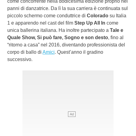
come concorrente nella dodicesima edizione proprio nei
panni di danzatrice. Da lì la sua carriera è continuata sul
piccolo schermo come conduttrice di
Colorado
su Italia
1 e apparendo nel cast del film
Step Up All In
come
unica ballerina italiana. Ha inoltre partecipato a
Tale e
Quale Show, Si può fare, Sogno e son desto
, fino al
“ritorno a casa” nel 2016, diventando professionista del
corpo di ballo di
Amici
. Quest’anno il gradino
successivo.