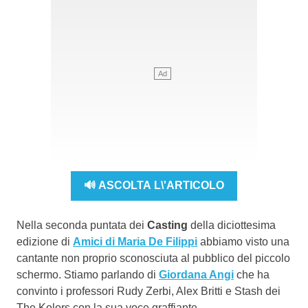
🔊 ASCOLTA L\'ARTICOLO
Nella seconda puntata dei
Casting
della diciottesima
edizione di
Amici di Maria De Filippi
abbiamo visto una
cantante non proprio sconosciuta al pubblico del piccolo
schermo. Stiamo parlando di
Giordana Angi
che ha
convinto i professori Rudy Zerbi, Alex Britti e Stash dei
The Kolors con la sua voce graffiante.