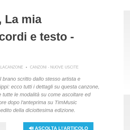
o, La mia
cordi e testo -
LLACANZONE
CANZONI - NUOVE USCITE
l brano scritto dallo stesso artista e
ippi: ecco tutti i dettagli su questa canzone,
e e tutte le modalità su come ascoltare ed
store dopo l'anteprima su TimMusic
nedito della diciottesima edizione.
🔊 ASCOLTA L\'ARTICOLO