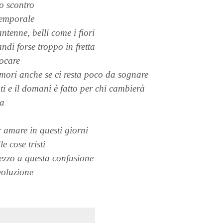
o scontro
temporale
antenne, belli come i fiori
ndi forse troppo in fretta
ocare
ori anche se ci resta poco da sognare
ti e il domani è fatto per chi cambierà
na
 amare in questi giorni
e cose tristi
mezzo a questa confusione
voluzione