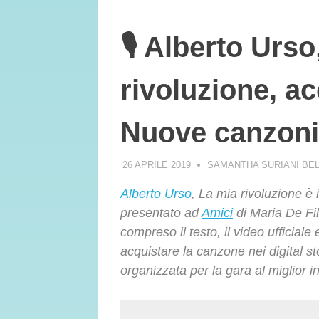
🎙️ Alberto Urs
rivoluzione, ac
Nuove canzoni
26 APRILE 2019
SAMANTHA SURIANI BE
Alberto Urso
, La mia rivoluzione è i
presentato ad
Amici
di Maria De Fil
compreso il testo, il video ufficial
acquistare la canzone nei digital 
organizzata per la gara al miglior i