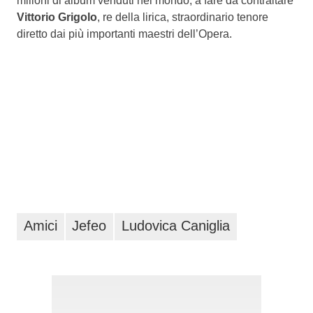
milioni di album venduti nel mondo; a fare da contraltare
Vittorio Grigolo
, re della lirica, straordinario tenore
diretto dai più importanti maestri dell’Opera.
Amici
Jefeo
Ludovica Caniglia