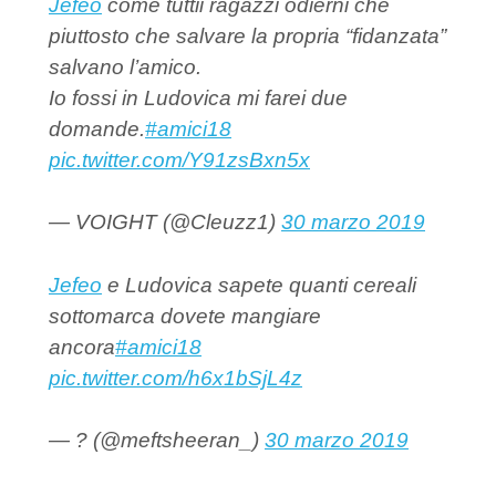
Jefeo
come tuttii ragazzi odierni che
piuttosto che salvare la propria “fidanzata”
salvano l’amico.
Io fossi in Ludovica mi farei due
domande.
#amici18
pic.twitter.com/Y91zsBxn5x
— VOIGHT (@Cleuzz1)
30 marzo 2019
Jefeo
e Ludovica sapete quanti cereali
sottomarca dovete mangiare
ancora
#amici18
pic.twitter.com/h6x1bSjL4z
— ? (@meftsheeran_)
30 marzo 2019