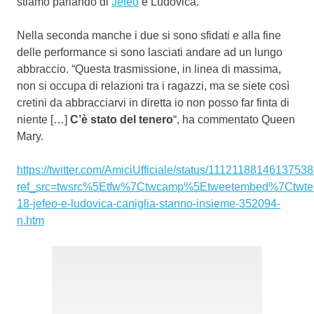
stiamo parlando di
Jefeo
e Ludovica.
Nella seconda manche i due si sono sfidati e alla fine
delle performance si sono lasciati andare ad un lungo
abbraccio. “Questa trasmissione, in linea di massima,
non si occupa di relazioni tra i ragazzi, ma se siete così
cretini da abbracciarvi in diretta io non posso far finta di
niente […]
C’è stato del tenero
“, ha commentato Queen
Mary.
https://twitter.com/AmiciUfficiale/status/1112118814613753
ref_src=twsrc%5Etfw%7Ctwcamp%5Etweetembed%7Ctwter
18-jefeo-e-ludovica-caniglia-stanno-insieme-352094-
n.htm