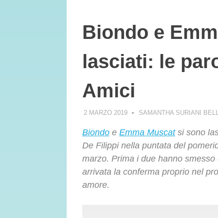
Biondo e Emma
lasciati: le pa
Amici
2 MARZO 2019
SAMANTHA SURIANI BE
Biondo
e
Emma Muscat
si sono las
De Filippi nella puntata del pomer
marzo. Prima i due hanno smesso d
arrivata la conferma proprio nel pr
amore.