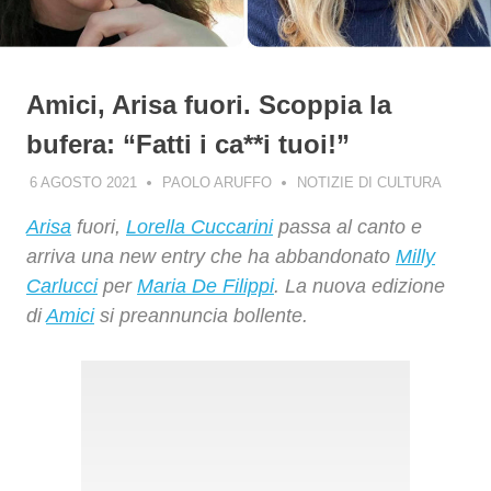
Amici, Arisa fuori. Scoppia la
bufera: “Fatti i ca**i tuoi!”
6 AGOSTO 2021
PAOLO ARUFFO
NOTIZIE DI CULTURA
Arisa
fuori,
Lorella Cuccarini
passa al canto e
arriva una new entry che ha abbandonato
Milly
Carlucci
per
Maria De Filippi
. La nuova edizione
di
Amici
si preannuncia bollente.