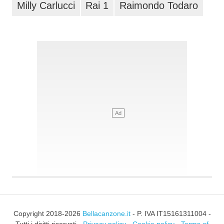
Milly Carlucci
Rai 1
Raimondo Todaro
Copyright 2018-2026
Bellacanzone.it
- P. IVA IT15161311004 -
Tutti i diritti riservati -
Privacy policy
-
Cookie policy
-
Terms of