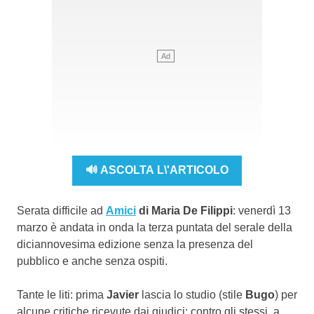
🔊 ASCOLTA L\'ARTICOLO
Serata difficile ad
Amici
di Maria De Filippi
: venerdì 13
marzo è andata in onda la terza puntata del serale della
diciannovesima edizione senza la presenza del
pubblico e anche senza ospiti.
Tante le liti: prima
Javier
lascia lo studio (stile
Bugo
) per
alcune critiche ricevute dai giudici; contro gli stessi, a