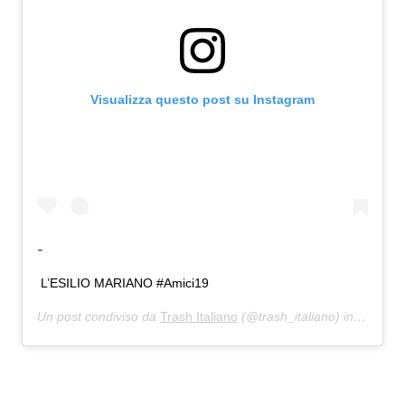
Visualizza questo post su Instagram
-
L’ESILIO MARIANO #Amici19
Un post condiviso da
Trash Italiano
(@trash_italiano) in data:
13