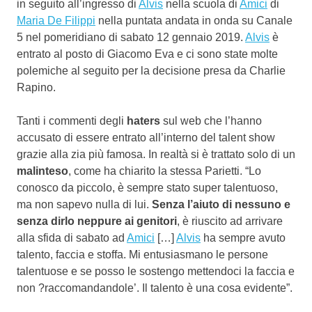
in seguito all’ingresso di
Alvis
nella scuola di
Amici
di
Maria De Filippi
nella puntata andata in onda su Canale
5 nel pomeridiano di sabato 12 gennaio 2019.
Alvis
è
entrato al posto di Giacomo Eva e ci sono state molte
polemiche al seguito per la decisione presa da Charlie
Rapino.
Tanti i commenti degli
haters
sul web che l’hanno
accusato di essere entrato all’interno del talent show
grazie alla zia più famosa. In realtà si è trattato solo di un
malinteso
, come ha chiarito la stessa Parietti. “Lo
conosco da piccolo, è sempre stato super talentuoso,
ma non sapevo nulla di lui.
Senza l’aiuto di nessuno e
senza dirlo neppure ai genitori
, è riuscito ad arrivare
alla sfida di sabato ad
Amici
[…]
Alvis
ha sempre avuto
talento, faccia e stoffa. Mi entusiasmano le persone
talentuose e se posso le sostengo mettendoci la faccia e
non ?raccomandandole’. Il talento è una cosa evidente”.